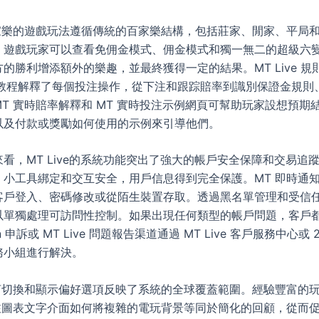
百家樂的遊戲玩法遵循傳統的百家樂結構，包括莊家、閒家、平局
，遊戲玩家可以查看免佣金模式、佣金模式和獨一無二的超級六
的勝利增添額外的樂趣，並最終獲得一定的結果。MT Live 規則
學者教程解釋了每個投注操作，從下注和跟踪賠率到識別保證金規則
T 實時賠率解釋和 MT 實時投注示例網頁可幫助玩家設想預期
以及付款或獎勵如何使用的示例來引導他們。
看，MT Live的系統功能突出了強大的帳戶安全保障和交易追
、小工具綁定和交互安全，用戶信息得到完全保護。MT 即時通
客戶登入、密碼修改或從陌生裝置存取。透過黑名單管理和受信
以單獨處理可訪問性控制。如果出現任何類型的帳戶問題，客戶
Ban 申訴或 MT Live 問題報告渠道通過 MT Live 客戶服務中心或 
務小組進行解決。
語言切換和顯示偏好選項反映了系統的全球覆蓋範圍。經驗豐富的
投注圖表文字介面如何將複雜的電玩背景等同於簡化的回顧，從而