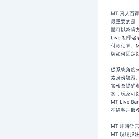
MT 真人
最重要的是
體可以為貸方
Live 初
付款估算。M
牌如何固定
從系統角度來
素身份驗證
警報會提醒
案，玩家可
MT Live 
在線客戶服
MT 即時
MT 現場