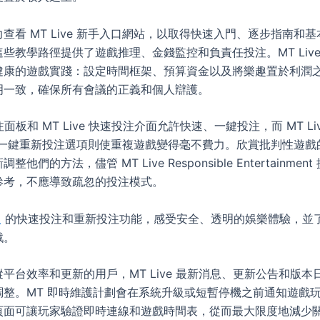
查看 MT Live 新手入口網站，以取得快速入門、逐步指南和
些教學路徑提供了遊戲推理、金錢監控和負責任投注。MT Live
健康的遊戲實踐：設定時間框架、預算資金以及將樂趣置於利潤
明一致，確保所有會議的正義和個人辯護。
 投注面板和 MT Live 快速投注介面允許快速、一鍵投注，而 MT Li
ive 一鍵重新投注選項則使重複遊戲變得毫不費力。欣賞批判性遊
他們的方法，儘管 MT Live Responsible Entertainme
參考，不應導致疏忽的投注模式。
人
的快速投注和重新投注功能，感受安全、透明的娛樂體驗，並
戲。
平台效率和更新的用戶，MT Live 最新消息、更新公告和版本
整。MT 即時維護計劃會在系統升級或短暫停機之前通知遊戲玩
頁面可讓玩家驗證即時連線和遊戲時間表，從而最大限度地減少