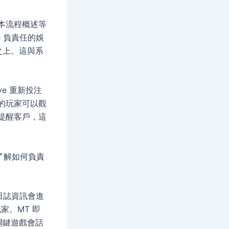
基本流程概述等
 負責任的娛
之上。這與系
ve 重新投注
戲的玩家可以觀
nt 提醒客戶，這
了解如何負責
日誌資訊會進
家。MT 即
關鍵遊戲會話