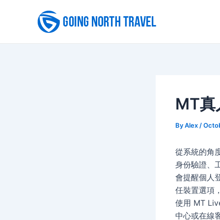
Skip
to
content
MT真
By
Alex
/
Octo
從系統的角度
身份驗證、
會提醒個人
任裝置選項
使用 MT Liv
中心或在線客