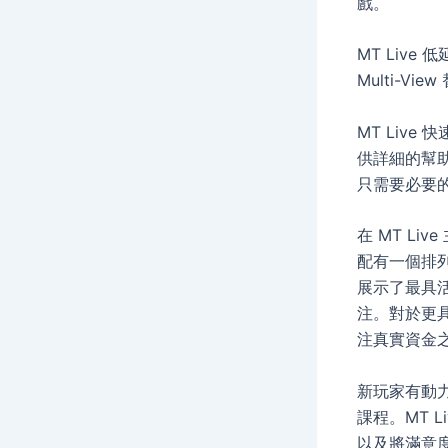
戲。
MT Liv
Multi-
MT Liv
供詳細的幫助
只需要必要
在 MT L
配有一個排列
展示了最具活
注。對於更具
注真實資金之
新玩家有動力
課程。MT 
以及將滿意