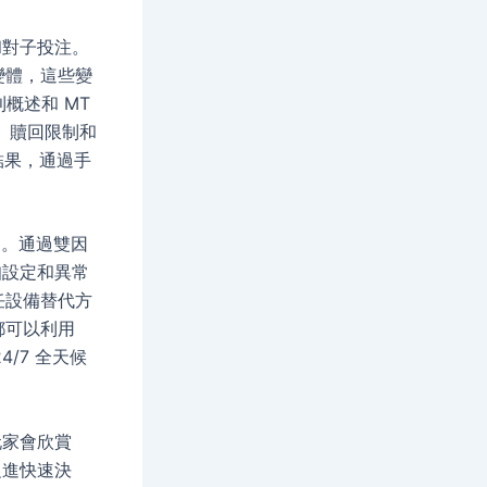
和對子投注。
變體，這些變
概述和 MT
、贖回限制和
結果，通過手
蹤。通過雙因
知設定和異常
任設備替代方
都可以利用
24/7 全天候
玩家會欣賞
促進快速決