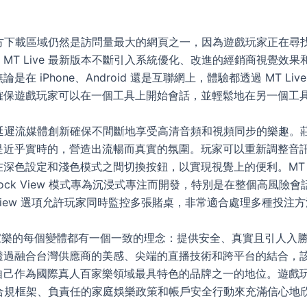
e 官方下載區域仍然是訪問量最大的網頁之一，因為遊戲玩家正在尋
MT Live 最新版本不斷引入系統優化、改進的經銷商視覺效果
是在 iPhone、Android 還是互聯網上，體驗都透過 MT Liv
確保遊戲玩家可以在一個工具上開始會話，並輕鬆地在另一個工
e 低延遲流媒體創新確保不間斷地享受高清音頻和視頻同步的樂趣。
是近乎實時的，營造出流暢而真實的氛圍。玩家可以重新調整音
深色設定和淺色模式之間切換按鈕，以實現視覺上的便利。MT Live
和 Lock View 模式專為沉浸式專注而開發，特別是在整個高風險會
ulti-View 選項允許玩家同時監控多張賭桌，非常適合處理多種投注
百家樂的每個變體都有一個一致的理念：提供安全、真實且引人入
透過融合台灣供應商的美感、尖端的直播技術和跨平台的結合，
自己作為國際真人百家樂領域最具特色的品牌之一的地位。遊戲
e 的合規框架、負責任的家庭娛樂政策和帳戶安全行動來充滿信心地