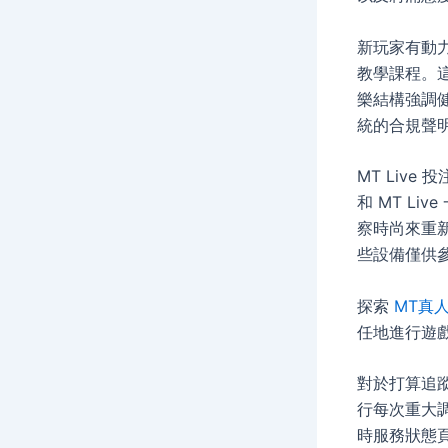
新玩家有動力
教學課程。這
樂結構強調
統的合規聲
MT Live
和 MT L
察時尚來重新調整
些設備僅供
探索
MT真
任地進行遊
對於打算追蹤
行每次重大調
時服務狀態