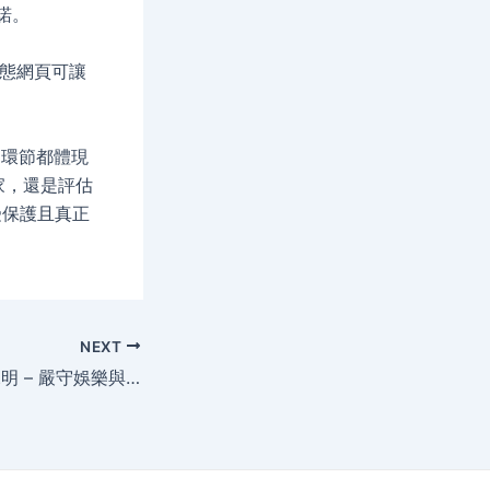
諾。
狀態網頁可讓
。
每個環節都體現
家，還是評估
受保護且真正
NEXT
MT真人法遵政策說明 – 嚴守娛樂與法律規範