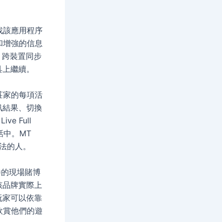
找該應用程序
和增強的信息
e 跨裝置同步
具上繼續。
莊家的每項活
訊結果、切換
 Full
話中。MT
方法的人。
勝的現場賭博
該品牌實際上
玩家可以依靠
欣賞他們的遊