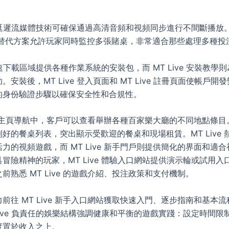
e 低延遲流媒體技術可確保通過高清音頻和視頻同步進行不間斷播放。MT
View 替代方案允許玩家同時監控多張賭桌，非常適合那些處理多種
e 快速下載區域提供各種作業系統的安裝包，而 MT Live 安裝教學
。安裝後，MT Live 登入頁面和 MT Live 註冊頁面使帳戶開
的身份驗證步驟以確保安全性和合規性。
ive 主頁導航中，客戶可以查看舉辦各種百家樂大廳的不同地點條
好的餐桌列表，突出顯示受歡迎的餐桌和現場租賃。MT Live 
力的視頻遊戲，而 MT Live 新手門戶則提供簡化的界面和適
冒險精神的玩家，MT Live 體驗入口網站提供演示輪或試用入
前熟悉 MT Live 的遊戲介紹、投注政策和支付機制。
前往 MT Live 新手入口網站獲取快速入門、逐步指南和基本
Live 負責任的娛樂結構強調健康和平衡的遊戲實踐：設定時間限
度置於收入之上。