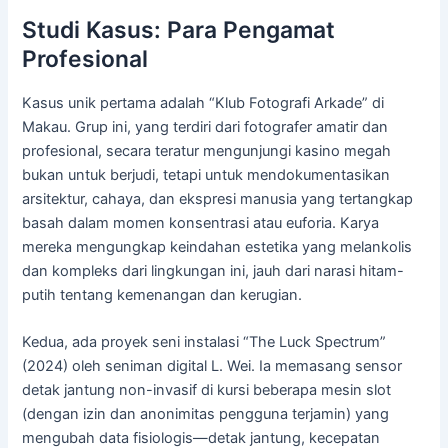
Studi Kasus: Para Pengamat
Profesional
Kasus unik pertama adalah “Klub Fotografi Arkade” di
Makau. Grup ini, yang terdiri dari fotografer amatir dan
profesional, secara teratur mengunjungi kasino megah
bukan untuk berjudi, tetapi untuk mendokumentasikan
arsitektur, cahaya, dan ekspresi manusia yang tertangkap
basah dalam momen konsentrasi atau euforia. Karya
mereka mengungkap keindahan estetika yang melankolis
dan kompleks dari lingkungan ini, jauh dari narasi hitam-
putih tentang kemenangan dan kerugian.
Kedua, ada proyek seni instalasi “The Luck Spectrum”
(2024) oleh seniman digital L. Wei. Ia memasang sensor
detak jantung non-invasif di kursi beberapa mesin slot
(dengan izin dan anonimitas pengguna terjamin) yang
mengubah data fisiologis—detak jantung, kecepatan