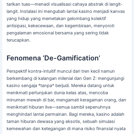
tarikan tuas—menadi visualisasi cahaya abstrak di langit-
langit. Instalasi ini mengubah lantai kasino menjadi kanvas
yang hidup yang memetakan gelombang kolektif
antisipasi, kekecewaan, dan kegembiraan, menyoroti
pengalaman emosional bersama yang sering tidak
terucapkan.
Fenomena ‘De-Gamification’
Perspektif kontra-intuitif muncul dari tren kecil namun
berkembang di kalangan milenial dan Gen Z: mengunjungi
kasino sengaja *tanpa* berjudi. Mereka datang untuk
menikmati pertunjukan dunia kelas atas, mencoba
minuman mewah di bar, mengamati keragaman orang, dan
menikmati hiburan live—semua sambil sepenuhnya
menghindari lantai permainan. Bagi mereka, kasino adalah
taman hiburan dewasa yang eksotis, sebuah simulasi
kemewahan dan ketegangan di mana risiko finansial nyata