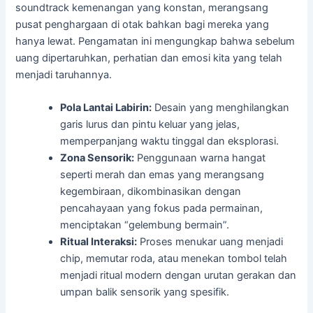
soundtrack kemenangan yang konstan, merangsang
pusat penghargaan di otak bahkan bagi mereka yang
hanya lewat. Pengamatan ini mengungkap bahwa sebelum
uang dipertaruhkan, perhatian dan emosi kita yang telah
menjadi taruhannya.
Pola Lantai Labirin:
Desain yang menghilangkan
garis lurus dan pintu keluar yang jelas,
memperpanjang waktu tinggal dan eksplorasi.
Zona Sensorik:
Penggunaan warna hangat
seperti merah dan emas yang merangsang
kegembiraan, dikombinasikan dengan
pencahayaan yang fokus pada permainan,
menciptakan “gelembung bermain”.
Ritual Interaksi:
Proses menukar uang menjadi
chip, memutar roda, atau menekan tombol telah
menjadi ritual modern dengan urutan gerakan dan
umpan balik sensorik yang spesifik.