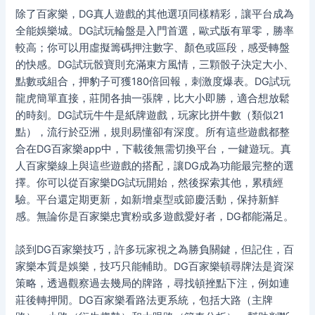
除了百家樂，DG真人遊戲的其他選項同樣精彩，讓平台成為
全能娛樂城。DG試玩輪盤是入門首選，歐式版有單零，勝率
較高；你可以用虛擬籌碼押注數字、顏色或區段，感受轉盤
的快感。DG試玩骰寶則充滿東方風情，三顆骰子決定大小、
點數或組合，押豹子可獲180倍回報，刺激度爆表。DG試玩
龍虎簡單直接，莊閒各抽一張牌，比大小即勝，適合想放鬆
的時刻。DG試玩牛牛是紙牌遊戲，玩家比拼牛數（類似21
點），流行於亞洲，規則易懂卻有深度。所有這些遊戲都整
合在DG百家樂app中，下載後無需切換平台，一鍵遊玩。真
人百家樂線上與這些遊戲的搭配，讓DG成為功能最完整的選
擇。你可以從百家樂DG試玩開始，然後探索其他，累積經
驗。平台還定期更新，如新增桌型或節慶活動，保持新鮮
感。無論你是百家樂忠實粉或多遊戲愛好者，DG都能滿足。
談到DG百家樂技巧，許多玩家視之為勝負關鍵，但記住，百
家樂本質是娛樂，技巧只能輔助。DG百家樂頓尋牌法是資深
策略，透過觀察過去幾局的牌路，尋找頓挫點下注，例如連
莊後轉押閒。DG百家樂看路法更系統，包括大路（主牌