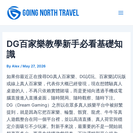
Skip
to
Main
content
Men
DG百家樂教學新手必看基礎知
識
By
Alex
/
May 27, 2026
如果你最近正在搜尋DG真人百家樂、DG試玩、百家樂試玩版
或線上真人百家樂，代表你大概已經發現，現在想體驗真人
桌遊的人，不再只依賴實體賭場，而是更傾向透過手機或電
腦直接進入直播桌面，隨時開局、隨時觀察、隨時下注。
DG（Dream Gaming）之所以在眾多真人娛樂平台中被頻繁
提到，就是因為它把百家樂、輪盤、骰寶、龍虎、牛牛等真
人遊戲整合在同一個平台裡，並以高清直播、真人荷官與穩
定介面吸引不少玩家。對新手來說，最重要的不是一開始就