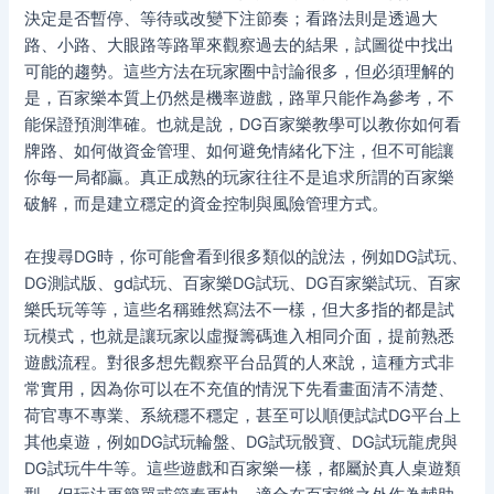
決定是否暫停、等待或改變下注節奏；看路法則是透過大
路、小路、大眼路等路單來觀察過去的結果，試圖從中找出
可能的趨勢。這些方法在玩家圈中討論很多，但必須理解的
是，百家樂本質上仍然是機率遊戲，路單只能作為參考，不
能保證預測準確。也就是說，DG百家樂教學可以教你如何看
牌路、如何做資金管理、如何避免情緒化下注，但不可能讓
你每一局都贏。真正成熟的玩家往往不是追求所謂的百家樂
破解，而是建立穩定的資金控制與風險管理方式。
在搜尋DG時，你可能會看到很多類似的說法，例如DG試玩、
DG測試版、gd試玩、百家樂DG試玩、DG百家樂試玩、百家
樂氏玩等等，這些名稱雖然寫法不一樣，但大多指的都是試
玩模式，也就是讓玩家以虛擬籌碼進入相同介面，提前熟悉
遊戲流程。對很多想先觀察平台品質的人來說，這種方式非
常實用，因為你可以在不充值的情況下先看畫面清不清楚、
荷官專不專業、系統穩不穩定，甚至可以順便試試DG平台上
其他桌遊，例如DG試玩輪盤、DG試玩骰寶、DG試玩龍虎與
DG試玩牛牛等。這些遊戲和百家樂一樣，都屬於真人桌遊類