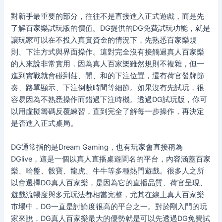
對新手最重要的部分，往往不是直接進入正式遊戲，而是先
了解百家樂試玩版的價值。DG提供的DG免費試玩功能，就是
讓玩家可以在不投入真實資金的情況下，先熟悉百家樂規
則、下注方式與界面操作。這對完全沒有接觸過真人百家樂
的人來說非常實用，因為真人百家樂雖然規則不複雜，但一
進到實戰就會碰到莊、閒、和的下注位置，還有荷官發牌節
奏、路單顯示、下注倒數時間等細節。如果沒有先試玩，很
容易因為不熟悉操作而錯過下注時機。透過DG試玩版，你可
以用虛擬籌碼反覆練習，直到完全了解每一步操作，再決定
是否進入正式桌局。
DG通常指的是Dream Gaming，也有玩家會直接稱為
DGlive，這是一個以真人直播桌遊聞名的平台，內容涵蓋百家
樂、輪盤、骰寶、龍虎、牛牛等多種熱門遊戲。很多人之所
以會選擇DG真人百家樂，是因為它的直播品質、荷官呈現、
遊戲流暢度與多元玩法都相當完整，尤其在線上真人百家樂
市場中，DG一直是討論度很高的平台之一。對於剛入門的玩
家來說，DG真人百家樂最大的優勢就是可以先透過DG免費試