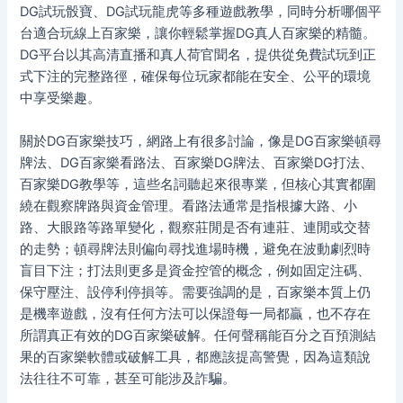
DG試玩骰寶、DG試玩龍虎等多種遊戲教學，同時分析哪個平
台適合玩線上百家樂，讓你輕鬆掌握DG真人百家樂的精髓。
DG平台以其高清直播和真人荷官聞名，提供從免費試玩到正
式下注的完整路徑，確保每位玩家都能在安全、公平的環境
中享受樂趣。
關於DG百家樂技巧，網路上有很多討論，像是DG百家樂頓尋
牌法、DG百家樂看路法、百家樂DG牌法、百家樂DG打法、
百家樂DG教學等，這些名詞聽起來很專業，但核心其實都圍
繞在觀察牌路與資金管理。看路法通常是指根據大路、小
路、大眼路等路單變化，觀察莊閒是否有連莊、連閒或交替
的走勢；頓尋牌法則偏向尋找進場時機，避免在波動劇烈時
盲目下注；打法則更多是資金控管的概念，例如固定注碼、
保守壓注、設停利停損等。需要強調的是，百家樂本質上仍
是機率遊戲，沒有任何方法可以保證每一局都贏，也不存在
所謂真正有效的DG百家樂破解。任何聲稱能百分之百預測結
果的百家樂軟體或破解工具，都應該提高警覺，因為這類說
法往往不可靠，甚至可能涉及詐騙。