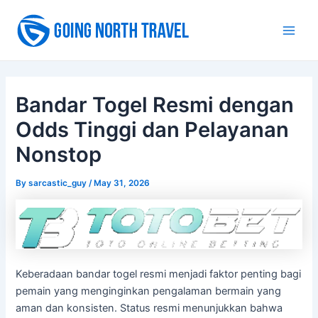
Skip
to
Main
content
Men
Bandar Togel Resmi dengan
Odds Tinggi dan Pelayanan
Nonstop
By
sarcastic_guy
/
May 31, 2026
Keberadaan bandar togel resmi menjadi faktor penting bagi
pemain yang menginginkan pengalaman bermain yang
aman dan konsisten. Status resmi menunjukkan bahwa