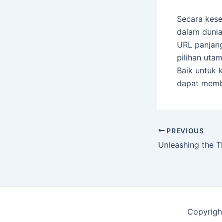
Secara kese
dalam duni
URL panjang
pilihan uta
Baik untuk 
dapat membe
Post
PREVIOUS
navigation
Copyrigh