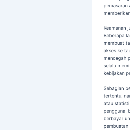
pemasaran a
memberikan 
Keamanan ju
Beberapa l
membuat tau
akses ke ta
mencegah pe
selalu memi
kebijakan p
Sebagian be
tertentu, n
atau statis
pengguna, b
berbayar un
pembuatan 