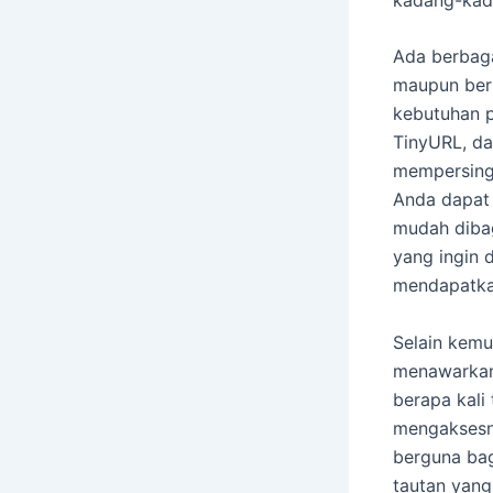
Ada berbaga
maupun berb
kebutuhan p
TinyURL, d
mempersingk
Anda dapat
mudah diba
yang ingin 
mendapatka
Selain kem
menawarkan 
berapa kali
mengaksesny
berguna bag
tautan yang