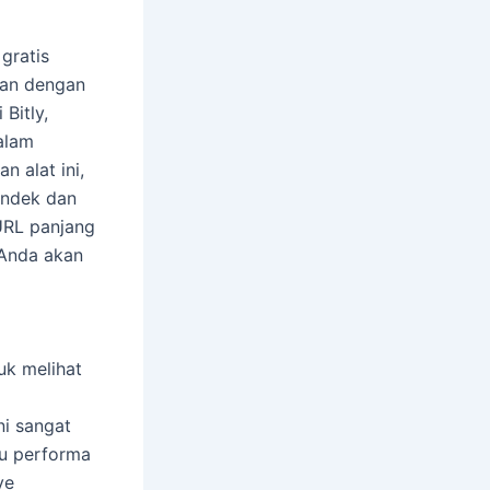
gratis
kan dengan
Bitly,
alam
 alat ini,
endek dan
URL panjang
 Anda akan
a
uk melihat
ni sangat
au performa
ye