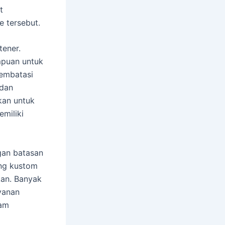
t
 tersebut.
tener.
mpuan untuk
membatasi
 dan
kan untuk
miliki
gan batasan
ing kustom
kan. Banyak
yanan
lam