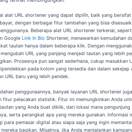
i alat URL shortener yang dapat dipilih, baik yang bersifat 
ayar, dengan berbagai fitur tambahan yang bisa disesuai
enggunanya. Beberapa alat URL shortener terkenal, seperti 
an Google
Link In Bio
Shortener, menawarkan kemudahan d
at tautan hanya dalam beberapa klik. Dengan menggunakan
 mengubah URL yang panjang menjadi tautan yang lebih p
gikan. Prosesnya pun sangat sederhana, cukup masukkan 
dipendekkan pada kolom yang tersedia dan dalam sekejap
n URL baru yang lebih pendek.
udahan penggunaannya, banyak layanan URL shortener jug
fitur pelacakan statistik. Fitur ini memungkinkan Anda unt
 tautan yang Anda buat diklik, dari lokasi mana pengunjung
a, serta perangkat apa yang mereka gunakan. Informasi i
i para pemasar digital atau siapa saja yang ingin memant
 mereka bagikan. Misalnya, jika Anda menjalankan kampan