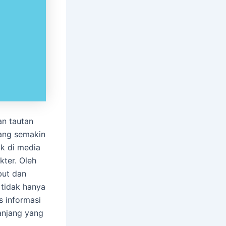
an tautan
yang semakin
k di media
kter. Oleh
but dan
tidak hanya
s informasi
anjang yang