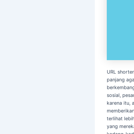
URL shorten
panjang aga
berkembang,
sosial, pesa
karena itu,
memberikan
terlihat le
yang merek
kadang-kad