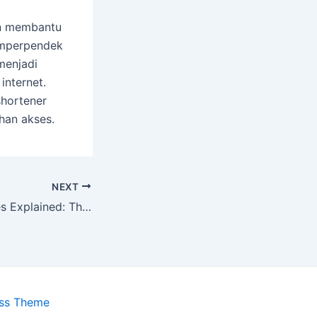
an membantu
emperpendek
menjadi
internet.
shortener
han akses.
NEXT
Casino Slot Games Explained: The Role Of Togel In Big Wins
ess Theme