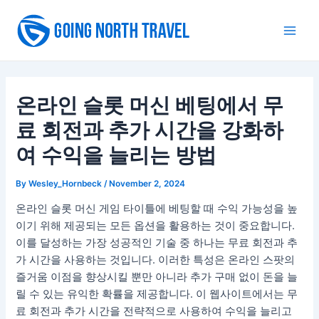
Skip
to
Main
content
Men
온라인 슬롯 머신 베팅에서 무
료 회전과 추가 시간을 강화하
여 수익을 늘리는 방법
By
Wesley_Hornbeck
/
November 2, 2024
온라인 슬롯 머신 게임 타이틀에 베팅할 때 수익 가능성을 높
이기 위해 제공되는 모든 옵션을 활용하는 것이 중요합니다.
이를 달성하는 가장 성공적인 기술 중 하나는 무료 회전과 추
가 시간을 사용하는 것입니다. 이러한 특성은 온라인 스팟의
즐거움 이점을 향상시킬 뿐만 아니라 추가 구매 없이 돈을 늘
릴 수 있는 유익한 확률을 제공합니다. 이 웹사이트에서는 무
료 회전과 추가 시간을 전략적으로 사용하여 수익을 늘리고