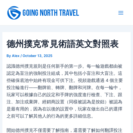
Skip
to
Main
content
Men
德州撲克常見術語英文對照表
By
Alex
/
October 13, 2025
認識德州撲克規則是任何新手的第一步。每一輪遊戲都由被
認定為盲注的強制投注組成，其中包括小盲注和大盲注。這
些確保底池中始終有現金可供下注。視頻遊戲通過 4 個主要
投注輪進行——翻牌前、轉牌、翻牌和河牌。在每一輪中，
玩家可以根據自己的設定和手牌的強度進行檢查、下注、跟
注、加注或棄牌。經銷商設置（同樣被認為是按鈕）被認為
是最有用的，因為在以後的設置中，玩家在做出自己的選擇
之前可以了解其他人的行為的更多詳細信息。
開始德州撲克不僅需要了解指南，還需要了解如何翻譯投注