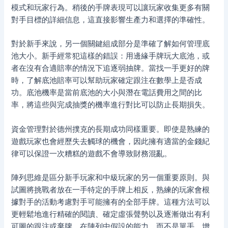
模式和玩家行為。稍後的手牌表現可以讓玩家收集更多有關
對手目標的詳細信息，這直接影響生產力和選擇的準確性。
對於新手來說，另一個關鍵組成部分是準確了解如何管理底
池大小。新手經常犯這樣的錯誤：用邊緣手牌玩大底池，或
者在沒有合適賠率的情況下追逐弱抽牌。當找一手更好的牌
時，了解底池賠率可以幫助玩家確定跟注在數學上是否成
功。底池機率是當前底池的大小與潛在電話費用之間的比
率，將這些與完成抽獎的機率進行對比可以防止長期損失。
資金管理對於德州撲克的長期成功同樣重要。即使是熟練的
遊戲玩家也會經歷失去觸球的機會，因此擁有適當的金錢紀
律可以保證一次糟糕的遊戲不會導致財務混亂。
陣列思維是區分新手玩家和中級玩家的另一個重要原則。與
試圖將挑戰者放在一手特定的手牌上相反，熟練的玩家會根
據對手的活動考慮對手可能擁有的全部手牌。這種方法可以
更輕鬆地進行精確的閱讀、確定虛張聲勢以及逐漸做出有利
可圖的跟注或棄牌。在陣列中假設的能力，而不是單手，增