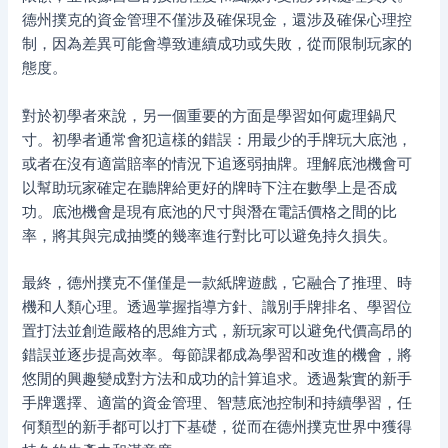
德州撲克的資金管理不僅涉及確保現金，還涉及確保心理控
制，因為差異可能會導致連續成功或失敗，從而限制玩家的
態度。
對於初學者來說，另一個重要的方面是學習如何處理鍋尺
寸。初學者通常會犯這樣的錯誤：用最少的手牌玩大底池，
或者在沒有適當賠率的情況下追逐弱抽牌。理解底池機會可
以幫助玩家確定在聽牌給更好的牌時下注在數學上是否成
功。底池機會是現有底池的尺寸與潛在電話價格之間的比
率，將其與完成抽獎的幾率進行對比可以避免持久損失。
最終，德州撲克不僅僅是一款紙牌遊戲，它融合了推理、時
機和人類心理。透過掌握指導方針、識別手牌排名、學習位
置打法並創造嚴格的思維方式，新玩家可以避免代價高昂的
錯誤並逐步提高效率。每節課都成為學習和改進的機會，將
悠閒的興趣變成對方法和成功的計算追求。透過紮實的新手
手牌選擇、適當的資金管理、智慧底池控制和持續學習，任
何類型的新手都可以打下基礎，從而在德州撲克世界中獲得