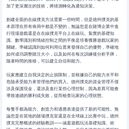
加了更深層次的技術，將猜測轉化為通知決策。
創建全面的在線撲克方法需要一些時間，但是德州撲克的基
本原理在所有佈局中都是不變的，無論您是在賭博企業中進
行現場遊戲還是在在線撲克平台上在線玩。紮實的基礎知
識、數學識別和情緒控制之間的平衡是培養獲勝遊戲玩家的
關鍵。準確認識到如何利用位置來發揮自己的優勢，準確地
如何成功調整賭注大小，以及如何在每次訓練後分析手牌，
隨著時間的推移，可以建立自信和能力。
玩家應建立自我決定的止損限制，並根據自己的能力水平和
危險承受能力來管理他們的買入。德州撲克的資金管理不僅
涉及保護現金，還涉及進行某些心理控制，因為差異可能會
導致連續的勝利或失敗，從而檢查玩家的心理狀態。
每隻手都為能力、創造力和適應表達提供了新的可能性。無
論您是在當地的賭場撲克室還是在全球線上比賽中玩，德州
撲克完整概述的經驗教訓——涵蓋遊戲玩法基礎知識、術