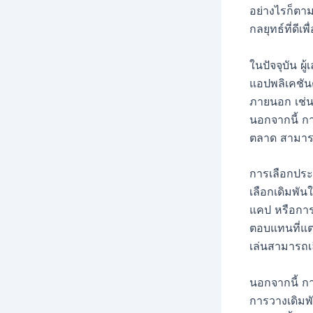
อย่างไรก็ตา
กลยุทธ์ที่ดี
ในปัจจุบัน ผ
แอปพลิเคชัน
ภายนอก เช่น
นอกจากนี้ ก
ตลาด สามารถ
การเลือกประ
เลือกเดิมพั
แคป หรือการ
ตอบแทนที่แต
เล่นสามารถเล
นอกจากนี้ กา
การวางเดิมพั