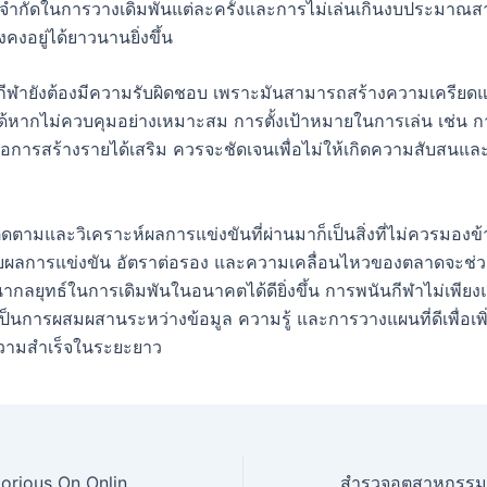
ีดจำกัดในการวางเดิมพันแต่ละครั้งและการไม่เล่นเกินงบประมาณ
งคงอยู่ได้ยาวนานยิ่งขึ้น
กีฬายังต้องมีความรับผิดชอบ เพราะมันสามารถสร้างความเครียด
้หากไม่ควบคุมอย่างเหมาะสม การตั้งเป้าหมายในการเล่น เช่น การ
อการสร้างรายได้เสริม ควรจะชัดเจนเพื่อไม่ให้เกิดความสับสนแ
ิดตามและวิเคราะห์ผลการแข่งขันที่ผ่านมาก็เป็นสิ่งที่ไม่ควรมองข
กับผลการแข่งขัน อัตราต่อรอง และความเคลื่อนไหวของตลาดจะช่วยใ
ลยุทธ์ในการเดิมพันในอนาคตได้ดียิ่งขึ้น การพนันกีฬาไม่เพียงแต่
ป็นการผสมผสานระหว่างข้อมูล ความรู้ และการวางแผนที่ดีเพื่อเ
ามสำเร็จในระยะยาว
Top Tips For Victorious On Online Gaming Websites