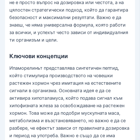
не е просто въпрос на дозировка или честота, а на
цялостен стратегически подход, който да гарантира
безопасност и максимални резултати. Важно е да
знаеш, че няма универсална формула, която работи
за всички, и успехът често зависи от индивидуалния
ти организъм и цели.
Ключови концепции
Ипаморелинът представлява синтетичен пептид,
който стимулира производството на човешки
растежен хормон чрез имитация на естествените
сигнали в организма. Основната идея е да се
активира хипоталамуса, който подава сигнал към
хипофизната жлеза за освобождаване на растежен
хормон. Това може да подобри мускулната маса,
метаболизма и възстановяването, но важно е да се
разбере, че ефектът зависи от правилната дозировка
и период на употреба. Важно е също да се има