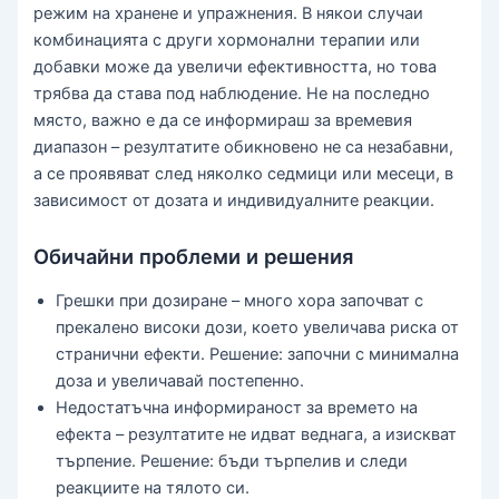
режим на хранене и упражнения. В някои случаи
комбинацията с други хормонални терапии или
добавки може да увеличи ефективността, но това
трябва да става под наблюдение. Не на последно
място, важно е да се информираш за времевия
диапазон – резултатите обикновено не са незабавни,
а се проявяват след няколко седмици или месеци, в
зависимост от дозата и индивидуалните реакции.
Обичайни проблеми и решения
Грешки при дозиране – много хора започват с
прекалено високи дози, което увеличава риска от
странични ефекти. Решение: започни с минимална
доза и увеличавай постепенно.
Недостатъчна информираност за времето на
ефекта – резултатите не идват веднага, а изискват
търпение. Решение: бъди търпелив и следи
реакциите на тялото си.