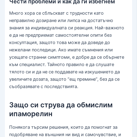
Чести проблеми и как да ги избегнем
Много хора се сблъскват с трудности като
неправилно дозиране или липса на достатъчно
знания за индивидуалната си реакция. Най-важното
е да не предприемат самостоятелни опити без
консултация, защото това може да доведе до
нежелани последици. Ако имате съмнения или
усещате странни симптоми, е добре да се обърнете
към специалист. Тайното правило е да слушате
тялото си и да не се поддавате на изкушението да
увеличите дозата, защото “ещ премине”, без да се
съобразявате с последствията.
Защо си струва да обмислим
ипаморелин
Понякога търсим решения, които да помогнат за
подобряване на външния ни вид и самочувствие, и