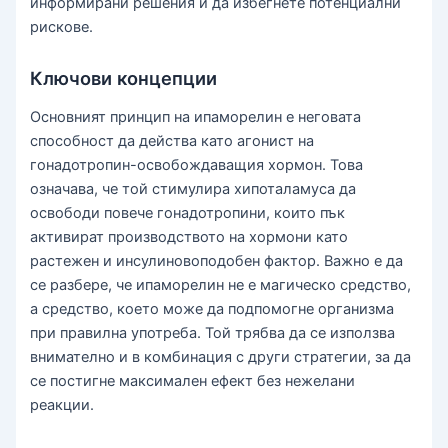
информирани решения и да избегнете потенциални
рискове.
Ключови концепции
Основният принцип на ипаморелин е неговата
способност да действа като агонист на
гонадотропин-освобождаващия хормон. Това
означава, че той стимулира хипоталамуса да
освободи повече гонадотропини, които пък
активират производството на хормони като
растежен и инсулиновоподобен фактор. Важно е да
се разбере, че ипаморелин не е магическо средство,
а средство, което може да подпомогне организма
при правилна употреба. Той трябва да се използва
внимателно и в комбинация с други стратегии, за да
се постигне максимален ефект без нежелани
реакции.