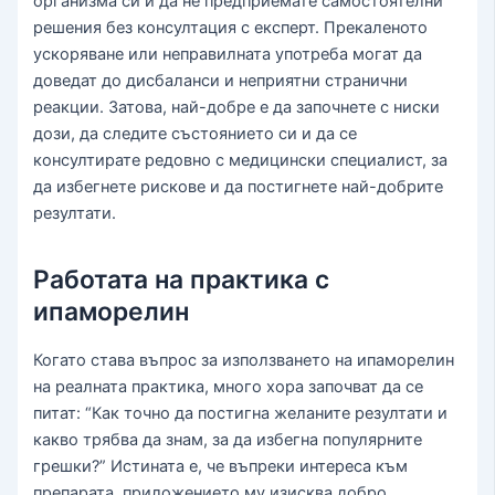
организма си и да не предприемате самостоятелни
решения без консултация с експерт. Прекаленото
ускоряване или неправилната употреба могат да
доведат до дисбаланси и неприятни странични
реакции. Затова, най-добре е да започнете с ниски
дози, да следите състоянието си и да се
консултирате редовно с медицински специалист, за
да избегнете рискове и да постигнете най-добрите
резултати.
Работата на практика с
ипаморелин
Когато става въпрос за използването на ипаморелин
на реалната практика, много хора започват да се
питат: “Как точно да постигна желаните резултати и
какво трябва да знам, за да избегна популярните
грешки?” Истината е, че въпреки интереса към
препарата, приложението му изисква добро