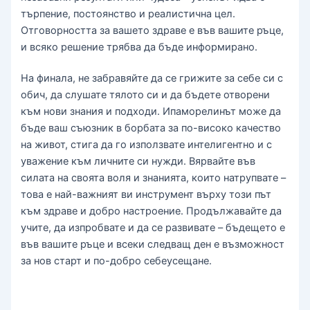
търпение, постоянство и реалистична цел.
Отговорността за вашето здраве е във вашите ръце,
и всяко решение трябва да бъде информирано.
На финала, не забравяйте да се грижите за себе си с
обич, да слушате тялото си и да бъдете отворени
към нови знания и подходи. Ипаморелинът може да
бъде ваш съюзник в борбата за по-високо качество
на живот, стига да го използвате интелигентно и с
уважение към личните си нужди. Вярвайте във
силата на своята воля и знанията, които натрупвате –
това е най-важният ви инструмент върху този път
към здраве и добро настроение. Продължавайте да
учите, да изпробвате и да се развивате – бъдещето е
във вашите ръце и всеки следващ ден е възможност
за нов старт и по-добро себеусещане.