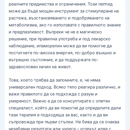
реалните предимства и ограничения. Този пептид
може да бъде мощен инструмент за стимулиране на
растежа, възстановяването и подобряването на
метаболизма, ако го използвате с правилното знание
и предпазливост. Въпреки че не е магическо
решение, при правилна употреба и под лекарско
наблюдение, ипаморелин може да ви помогне да
постигнете по-висока енергия, по-добро външно и
вътрешно състояние, и да поддържате по-
здравословен начин на живот.
Това, което трябва да запомните, е, че няма
универсален подход. Всяко тяло реагира различно, и
важи правилото да се подхожда с разум и
умереност. Важно е да се консултирате с опитен
специалист, който да ви помогне да определите дали
тази терапия е подходяща за вас, както и да ви
съпровожда при първи стъпки. Не бива да се очаква
незабавни резултати или чудеса – успехът идва с