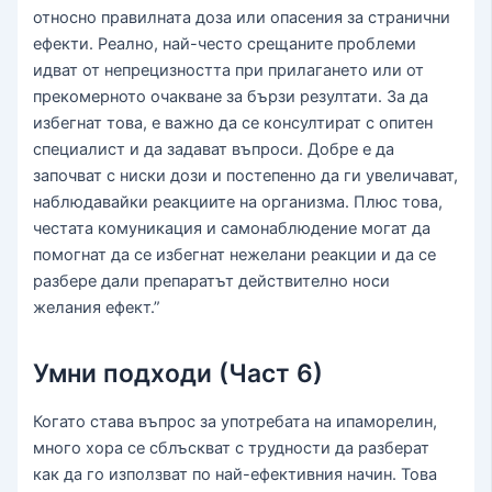
относно правилната доза или опасения за странични
ефекти. Реално, най-често срещаните проблеми
идват от непрецизността при прилагането или от
прекомерното очакване за бързи резултати. За да
избегнат това, е важно да се консултират с опитен
специалист и да задават въпроси. Добре е да
започват с ниски дози и постепенно да ги увеличават,
наблюдавайки реакциите на организма. Плюс това,
честата комуникация и самонаблюдение могат да
помогнат да се избегнат нежелани реакции и да се
разбере дали препаратът действително носи
желания ефект.”
Умни подходи (Част 6)
Когато става въпрос за употребата на ипаморелин,
много хора се сблъскват с трудности да разберат
как да го използват по най-ефективния начин. Това