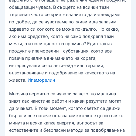
обещаващи чудеса. В сърцето на всички тези
търсения често се крие желанието да изглеждаме
по-добре, да се чувстваме по-живи и да запазим
здравето си колкото се може по-дълго. Но какво,
ако има средство, което не само подкрепя тези
мечти, а и носи цялостна промяна? Един такъв
продукт е ипаморелин – субстанция, която все
повече привлича вниманието на хората,
интересуващи се за анти-ейджинг терапии,
възстановяване и подобряване на качеството на
живота.
Ипаморелин
Мнозина вероятно са чували за него, но малцина
знаят как наистина работи и какви резултати могат
да очакват. В този момент, когато светът се движи
бързо и все повече осъзнаваме колко е ценно всяко
минута и всяка капка енергия, въпросът за
естествените и безопасни методи за подобряване на