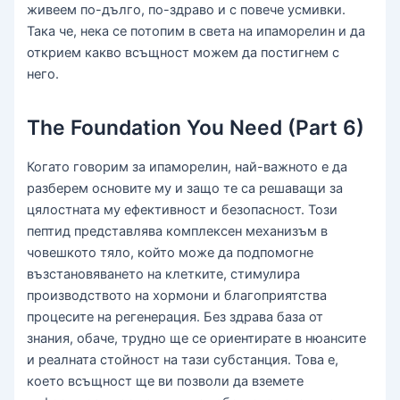
живеем по-дълго, по-здраво и с повече усмивки.
Така че, нека се потопим в света на ипаморелин и да
открием какво всъщност можем да постигнем с
него.
The Foundation You Need (Part 6)
Когато говорим за ипаморелин, най-важното е да
разберем основите му и защо те са решаващи за
цялостната му ефективност и безопасност. Този
пептид представлява комплексен механизъм в
човешкото тяло, който може да подпомогне
възстановяването на клетките, стимулира
производството на хормони и благоприятства
процесите на регенерация. Без здрава база от
знания, обаче, трудно ще се ориентирате в нюансите
и реалната стойност на тази субстанция. Това е,
което всъщност ще ви позволи да вземете