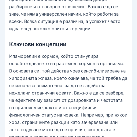
разбиране и отговорно отношение. Важно е да се
знае, че няма универсален начин, който работи за
всеки. Всяка ситуация е различна, а успехът често
идва след няколко опита и корекции.
Ключови концепции
Ипаморелин е хормон, който стимулира
освобождаването на растежен хормон в организма.
В основата си, той действа чрез сенсибилизиране на
хипофизната жлеза, което означава, че той трябва да
се използва внимателно, за да не задейства
нежелани странични ефекти. Важно е да се разбере,
че ефектите му зависят от дозировката и честотата
на приложение, както и от специфичния
физиологичен статус на човека. Например, при някои
хора, страничните реакции като зачервяване или
леко подуване може да се проявят, ако дозата е
прекалено висока или ако приложението е