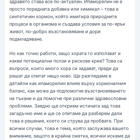
здравето става все по-актуален. Ипаморелин не е
просто поредната добавка или химикал – това е
синтетичен хормон, който имитира природните
процеси в организма и създава условия за по-ярък
живот, по-добро възстановяване и дори
подмладяване.
Но как точно работи, защо хората го използват и
какви потенциални ползи и рискове крие? Това са
въпроси, които много хора си задават, преди да
решат да опитат нещо ново. Ще разгледаме в
детайли как ипаморелин влияе върху хормоналния
баланс, как може да подпомогне възстановяването
на тъкани и да помогне при различни здравословни
проблеми. Заедно ще открием истината зад това
загадъчно име и ще се опитаме да разберем дали
това е решение, което си струва да пробвате. При
всички случаи, това е тема, която заслужава вашето
внимание, защото в крайна сметка, всички искаме да