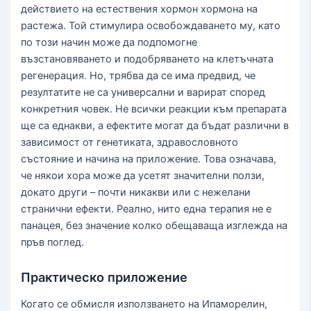
действието на естествения хормон хормона на
растежа. Той стимулира освобождаването му, като
по този начин може да подпомогне
възстановяването и подобряването на клетъчната
регенерация. Но, трябва да се има предвид, че
резултатите не са универсални и варират според
конкретния човек. Не всички реакции към препарата
ще са еднакви, а ефектите могат да бъдат различни в
зависимост от генетиката, здравословното
състояние и начина на приложение. Това означава,
че някои хора може да усетят значителни ползи,
докато други – почти никакви или с нежелани
странични ефекти. Реално, нито една терапия не е
панацея, без значение колко обещаваща изглежда на
пръв поглед.
Практическо приложение
Когато се обмисля използването на Ипаморелин,