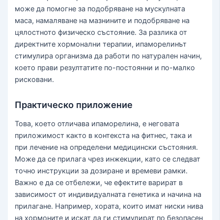
може да помогне за подобряване на мускулната
маса, намаляване на мазнините и подобряване на
цялостното физическо състояние. За разлика от
директните хормонални терапии, ипаморелинът
стимулира организма да работи по натурален начин,
което прави резултатите по-постоянни и по-малко
рисковани.
Практическо приложение
Това, което отличава ипаморелина, е неговата
приложимост както в контекста на фитнес, така и
при лечение на определени медицински състояния.
Може да се прилага чрез инжекции, като се следват
точно инструкции за дозиране и времеви рамки.
Важно е да се отбележи, че ефектите варират в
зависимост от индивидуалната генетика и начина на
прилагане. Например, хората, които имат ниски нива
на хормоните и искат да ги стимулират по безопасен